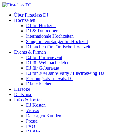
Über Firstclass DJ
Hochzeiten
DJ für Hochzeit
DJ & Trauredner
Internationale Hochzeiten
Sängerinnen/Sänger für Hochzeit
DJ buchen für Türkische Hochzeit
Events & Firmen
DJ für Firmenevent
DJ für Weihnachtsfeier
DJ für Geburtstag
DJ für 20er Jahre-Party / Electroswing-DJ
Faschings-/Karnevals-DJ
DJane buchen
Karaoke
DJ-Kurse
Infos & Kosten
DJ Kosten
Videos
Das sagen Kunden
Presse
FAQ
DJ Blog