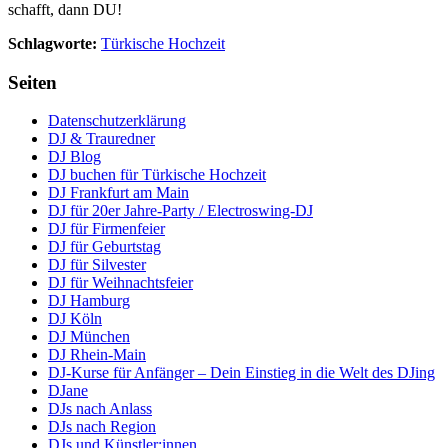
schafft, dann DU!
Schlagworte:
Türkische Hochzeit
Seiten
Datenschutzerklärung
DJ & Trauredner
DJ Blog
DJ buchen für Türkische Hochzeit
DJ Frankfurt am Main
DJ für 20er Jahre-Party / Electroswing-DJ
DJ für Firmenfeier
DJ für Geburtstag
DJ für Silvester
DJ für Weihnachtsfeier
DJ Hamburg
DJ Köln
DJ München
DJ Rhein-Main
DJ-Kurse für Anfänger – Dein Einstieg in die Welt des DJing
DJane
DJs nach Anlass
DJs nach Region
DJs und Künstler:innen