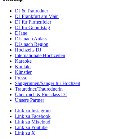
DJ & Trauredner
DJ Frankfurt am Main
DJ für Firmenfeier
DJ für Geburtstag
DJane
DJs nach Anlass
DJs nach Region
Hochzeits DJ
Internationale Hochzeiten
Karaoke
Kontakt
Künstler
Presse
Sängerinnen/Sänger für Hochzeit
Trauredner/Traurednerin
Über mich & Firstclass DJ
Unsere Partner
Link zu Instagram
Link zu Facebook
Link zu Mixcloud
Link zu Youtube
Link zu X