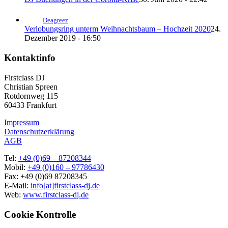
Deagreez
Verlobungsring unterm Weihnachtsbaum – Hochzeit 2020
24.
Dezember 2019 - 16:50
Kontaktinfo
Firstclass DJ
Christian Spreen
Rotdornweg 115
60433 Frankfurt
Impressum
Datenschutzerklärung
AGB
Tel:
+49 (0)69 – 87208344
Mobil:
+49 (0)160 – 97786430
Fax: +49 (0)69 87208345
E-Mail:
info[at]firstclass-dj.de
Web:
www.firstclass-dj.de
Cookie Kontrolle