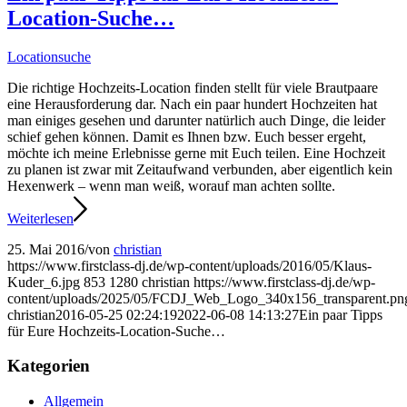
Location-Suche…
Locationsuche
Die richtige Hochzeits-Location finden stellt für viele Brautpaare
eine Herausforderung dar. Nach ein paar hundert Hochzeiten hat
man einiges gesehen und darunter natürlich auch Dinge, die leider
schief gehen können. Damit es Ihnen bzw. Euch besser ergeht,
möchte ich meine Erlebnisse gerne mit Euch teilen. Eine Hochzeit
zu planen ist zwar mit Zeitaufwand verbunden, aber eigentlich kein
Hexenwerk – wenn man weiß, worauf man achten sollte.
Weiterlesen
25. Mai 2016
/
von
christian
https://www.firstclass-dj.de/wp-content/uploads/2016/05/Klaus-
Kuder_6.jpg
853
1280
christian
https://www.firstclass-dj.de/wp-
content/uploads/2025/05/FCDJ_Web_Logo_340x156_transparent.pn
christian
2016-05-25 02:24:19
2022-06-08 14:13:27
Ein paar Tipps
für Eure Hochzeits-Location-Suche…
Kategorien
Allgemein