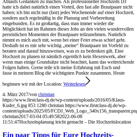
Ablaufs Gedanken zu machen. Als professioneller Hochzeits DJ
hatte ich dabei natürlich einen Vorteil, den fast alle Brautpaare nicht
haben; ich bin nicht nur (fast) jedes Wochenende auf einer Hochzeit,
sondern auch regelmäßig in die Planung und Vorbereitung
eingebunden. Es ist großartig, dass man immer wieder die
Möglichkeit hat im Rahmen dieses Jobs an den vielen wundervollen
persönlichen Momenten der Brautpaare teilzunehmen. Natürlich
nimmt es mich auch mit, wenn bei einer Feier etwas schief geht.
Deshalb ist es mir sehr wichtig „meine“ Brautpaare im Vorfeld zu
beraten und darauf hinzuweisen, was es zu bedenken gilt. Eine
Hochzeit zu planen ist nämlich
eigentlich
kein Hexenwerk, aber
wenn man einige Grundsätze nicht beachtet, kann das weitreichende
Folgen haben. Gerne teile ich meine Erfahrung mit Euch und
fasse in meinem Blog die wichtigsten Punkte zusammen. Heute
beginnen wir mit der Location:
Weiterlesen
4. März 2017
/
von
christian
https://www.firstclass-dj.de/wp-content/uploads/2016/05/Klaus-
Kuder_6.jpg
853
1280
christian
https://www.firstclass-dj.de/wp-
content/uploads/2025/05/FCDJ_Web_Logo_340x156_transparent.pn
christian
2017-03-04 05:49:58
2022-06-08
11:51:47
Hochzeitsplanung leicht gemacht – Die Hochzeitslocation
Ein paar Tipps für Eure Hochzeits-