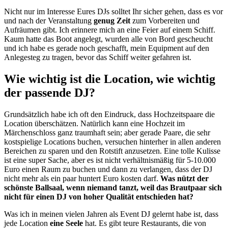
Nicht nur im Interesse Eures DJs solltet Ihr sicher gehen, dass es vor
und nach der Veranstaltung
genug Zeit
zum Vorbereiten und
Aufräumen gibt. Ich erinnere mich an eine Feier auf einem Schiff.
Kaum hatte das Boot angelegt, wurden alle von Bord gescheucht
und ich habe es gerade noch geschafft, mein Equipment auf den
Anlegesteg zu tragen, bevor das Schiff weiter gefahren ist.
Wie wichtig ist die Location, wie wichtig
der passende DJ?
Grundsätzlich habe ich oft den Eindruck, dass Hochzeitspaare die
Location überschätzen. Natürlich kann eine Hochzeit im
Märchenschloss ganz traumhaft sein; aber gerade Paare, die sehr
kostspielige Locations buchen, versuchen hinterher in allen anderen
Bereichen zu sparen und den Rotstift anzusetzen. Eine tolle Kulisse
ist eine super Sache, aber es ist nicht verhältnismäßig für 5-10.000
Euro einen Raum zu buchen und dann zu verlangen, dass der DJ
nicht mehr als ein paar huntert Euro kosten darf.
Was nützt der
schönste Ballsaal, wenn niemand tanzt, weil das Brautpaar sich
nicht für einen DJ von hoher Qualität entschieden hat?
Was ich in meinen vielen Jahren als Event DJ gelernt habe ist, dass
jede Location
eine Seele
hat. Es gibt teure Restaurants, die von