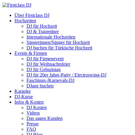
Über Firstclass DJ
Hochzeiten
DJ für Hochzeit
DJ & Trauredner
Internationale Hochzeiten
Sängerinnen/Sänger für Hochzeit
DJ buchen für Türkische Hochzeit
Events & Firmen
DJ für Firmenevent
DJ für Weihnachtsfeier
DJ für Geburtstag
DJ für 20er Jahre-Party / Electroswing-DJ
Faschings-/Karnevals-DJ
DJane buchen
Karaoke
DJ-Kurse
Infos & Kosten
DJ Kosten
Videos
Das sagen Kunden
Presse
FAQ
DJ Blog