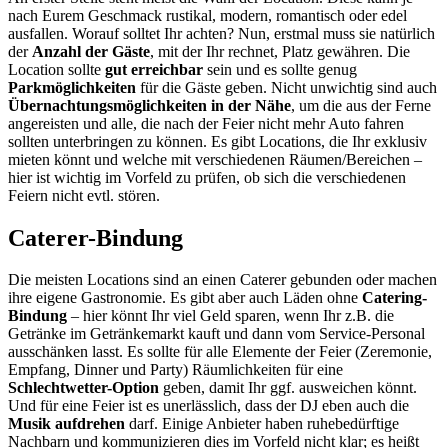
nach Eurem Geschmack rustikal, modern, romantisch oder edel
ausfallen. Worauf solltet Ihr achten? Nun, erstmal muss sie natürlich
der
Anzahl der Gäste
, mit der Ihr rechnet, Platz gewähren. Die
Location sollte
gut erreichbar
sein und es sollte genug
Parkmöglichkeiten
für die Gäste geben. Nicht unwichtig sind auch
Übernachtungsmöglichkeiten in der Nähe
, um die aus der Ferne
angereisten und alle, die nach der Feier nicht mehr Auto fahren
sollten unterbringen zu können. Es gibt Locations, die Ihr exklusiv
mieten könnt und welche mit verschiedenen Räumen/Bereichen –
hier ist wichtig im Vorfeld zu prüfen, ob sich die verschiedenen
Feiern nicht evtl. stören.
Caterer-Bindung
Die meisten Locations sind an einen Caterer gebunden oder machen
ihre eigene Gastronomie. Es gibt aber auch Läden ohne
Catering-
Bindung
– hier könnt Ihr viel Geld sparen, wenn Ihr z.B. die
Getränke im Getränkemarkt kauft und dann vom Service-Personal
ausschänken lasst. Es sollte für alle Elemente der Feier (Zeremonie,
Empfang, Dinner und Party) Räumlichkeiten für eine
Schlechtwetter-Option
geben, damit Ihr ggf. ausweichen könnt.
Und für eine Feier ist es unerlässlich, dass der DJ eben auch die
Musik aufdrehen
darf. Einige Anbieter haben ruhebedürftige
Nachbarn und kommunizieren dies im Vorfeld nicht klar; es heißt