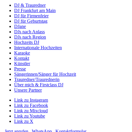
DJ & Trauredner
DJ Frankfurt am Main
DJ für Firmenfeier
DJ für Geburtstag
DJane
DJs nach Anlass
DJs nach Region
Hochzeits DJ
Internationale Hochzeiten
Karaoke
Kontakt
Künstler
Presse
Sängerinnen/Sänger für Hochzeit
Trauredner/Traurednerin
Über mich & Firstclass DJ
Unsere Partner
Link zu Instagram
Link zu Facebook
Link zu Mixcloud
Link zu Youtube
Link zu X
Jetzt anrufen
WhatsApp
Kontaktformular