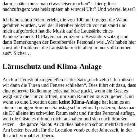
dann „später muss man etwas leiser machen“ – hier gilt es
nachzufragen: was heißt später, ab wieviel Uhr? Und wieviel leiser?
Ich habe schon Feiern erlebt, die von 100 auf 0 gegen die Wand
gefahren wurden, weil der Betreiber plötzlich vor mit stand und
mich aufgefordert hat die Musik auf die Lautstärke eines
Kinderzimmer-CD-Players zu reduzieren. Besonders witzig sind
dann Bemerkungen der Betreiber/des Personals wie „Wir haben hier
sonst nie Probleme, die Lautstärke reicht allen immer vollkommen
aus“. Sicher…
Lärmschutz und Klima-Anlage
Auch mit Vorsicht zu genießen ist der Satz „nach zehn Uhr müssen
wir dann die Türen und Fenster schließen“. Dies führt oft dazu, dass
eine genervte Bedienung jedesmal böse guckt, wenn ein Gast es
wagt kurz die Tür zu öffnen, um zum Rauchen raus zu gehen. Und
wenn so eine Location dann
keine Klima-Anlage
hat kann es an
einem sonnigen Sommer-Samstag schon einmal passieren, dass man
als DJ alleine im schwülen Raum steht und für das Personal auflegt,
weil die Gäste es drinnen nicht aushalten und sich nach draußen
setzen – die ganze Nacht. Auch dies habe ich schon mehrfach erlebt.
Am besten besucht Ihr die Location vorab zu der Jahreszeit, in der
Ihr auch vorhabt zu feiern.