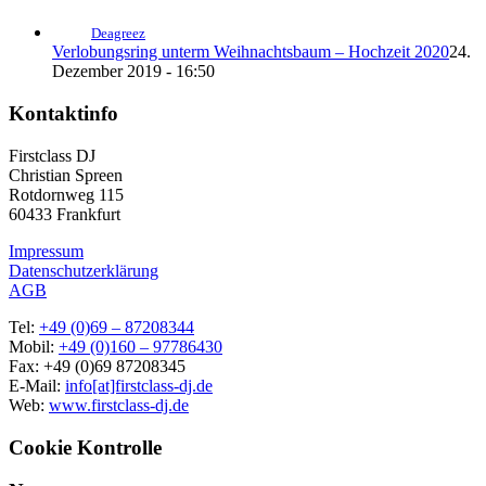
Deagreez
Verlobungsring unterm Weihnachtsbaum – Hochzeit 2020
24.
Dezember 2019 - 16:50
Kontaktinfo
Firstclass DJ
Christian Spreen
Rotdornweg 115
60433 Frankfurt
Impressum
Datenschutzerklärung
AGB
Tel:
+49 (0)69 – 87208344
Mobil:
+49 (0)160 – 97786430
Fax: +49 (0)69 87208345
E-Mail:
info[at]firstclass-dj.de
Web:
www.firstclass-dj.de
Cookie Kontrolle