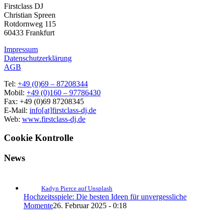
Firstclass DJ
Christian Spreen
Rotdornweg 115
60433 Frankfurt
Impressum
Datenschutzerklärung
AGB
Tel:
+49 (0)69 – 87208344
Mobil:
+49 (0)160 – 97786430
Fax: +49 (0)69 87208345
E-Mail:
info[at]firstclass-dj.de
Web:
www.firstclass-dj.de
Cookie Kontrolle
News
Kadyn Pierce auf Unsplash
Hochzeitsspiele: Die besten Ideen für unvergessliche
Momente
26. Februar 2025 - 0:18