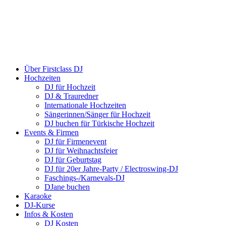
Über Firstclass DJ
Hochzeiten
DJ für Hochzeit
DJ & Trauredner
Internationale Hochzeiten
Sängerinnen/Sänger für Hochzeit
DJ buchen für Türkische Hochzeit
Events & Firmen
DJ für Firmenevent
DJ für Weihnachtsfeier
DJ für Geburtstag
DJ für 20er Jahre-Party / Electroswing-DJ
Faschings-/Karnevals-DJ
DJane buchen
Karaoke
DJ-Kurse
Infos & Kosten
DJ Kosten