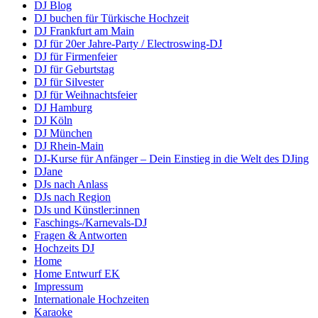
DJ Blog
DJ buchen für Türkische Hochzeit
DJ Frankfurt am Main
DJ für 20er Jahre-Party / Electroswing-DJ
DJ für Firmenfeier
DJ für Geburtstag
DJ für Silvester
DJ für Weihnachtsfeier
DJ Hamburg
DJ Köln
DJ München
DJ Rhein-Main
DJ-Kurse für Anfänger – Dein Einstieg in die Welt des DJing
DJane
DJs nach Anlass
DJs nach Region
DJs und Künstler:innen
Faschings-/Karnevals-DJ
Fragen & Antworten
Hochzeits DJ
Home
Home Entwurf EK
Impressum
Internationale Hochzeiten
Karaoke