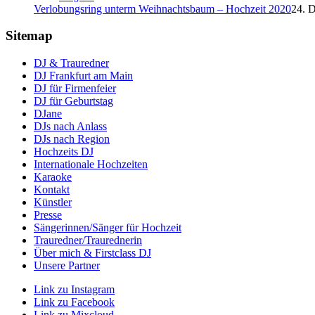
Verlobungsring unterm Weihnachtsbaum – Hochzeit 2020
24. 
Sitemap
DJ & Trauredner
DJ Frankfurt am Main
DJ für Firmenfeier
DJ für Geburtstag
DJane
DJs nach Anlass
DJs nach Region
Hochzeits DJ
Internationale Hochzeiten
Karaoke
Kontakt
Künstler
Presse
Sängerinnen/Sänger für Hochzeit
Trauredner/Traurednerin
Über mich & Firstclass DJ
Unsere Partner
Link zu Instagram
Link zu Facebook
Link zu Mixcloud