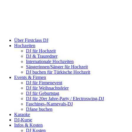
Über Firstclass DJ
Hochzeiten
DJ für Hochzeit
DJ & Trauredner
Internationale Hochzeiten
Sängerinnen/Sänger für Hochzeit
DJ buchen für Türkische Hochzeit
Events & Firmen
DJ für Firmenevent
DJ für Weihnachtsfeier
DJ für Geburtstag
DJ für 20er Jahre-Party / Electroswing-DJ
Faschings-/Karnevals-DJ
DJane buchen
Karaoke
DJ-Kurse
Infos & Kosten
DJ Kosten