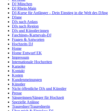
DJ München
DJ Rhein-Main
DJ-Kurse für Anfänger – Dein Einstieg in die Welt des DJing
DJane
DJs nach Anlass
DJs nach Region
DJs und Künstler:innen
Faschings-/Karnevals-DJ
Fragen & Antworten
Hochzeits DJ
Home
Home Entwurf EK
Impressum
Internationale Hochzeiten
Karaoke
Kontakt
Kosten
Kundenmeinungen
Künstler
Nicht öffentliche DJs und Künstler
Presse
Sängerinnen/Sänger für Hochzeit
Spezielle Anlässe
Trauredner/Traurednerin
Über mich & Firstclass DJ