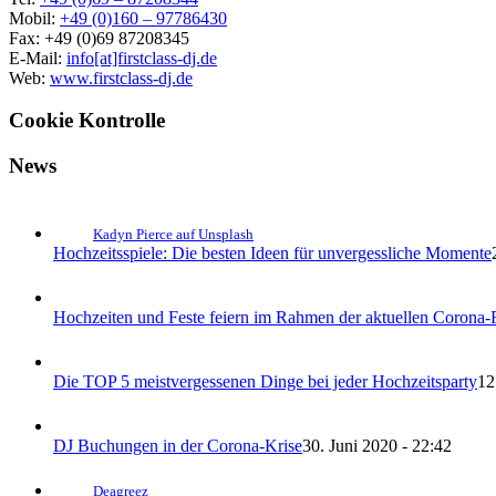
Mobil:
+49 (0)160 – 97786430
Fax: +49 (0)69 87208345
E-Mail:
info[at]firstclass-dj.de
Web:
www.firstclass-dj.de
Cookie Kontrolle
News
Kadyn Pierce auf Unsplash
Hochzeitsspiele: Die besten Ideen für unvergessliche Momente
Hochzeiten und Feste feiern im Rahmen der aktuellen Corona-
Die TOP 5 meistvergessenen Dinge bei jeder Hochzeitsparty
12
DJ Buchungen in der Corona-Krise
30. Juni 2020 - 22:42
Deagreez