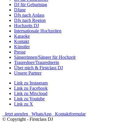
DJ für Geburtstag
DJane
DJs nach Anlass
DJs nach Region
Hochzeits DJ
Internationale Hochzeiten
Karaoke
Kontakt
Künstler
Presse
Sängerinnen/Sänger für Hochzeit
Trauredner/Traurednerin
Über mich & Firstclass DJ
Unsere Partner
Link zu Instagram
Link zu Facebook
Link zu Mixcloud
Link zu Youtube
Link zu X
Jetzt anrufen
WhatsApp
Kontaktformular
© Copyright - Firstclass DJ