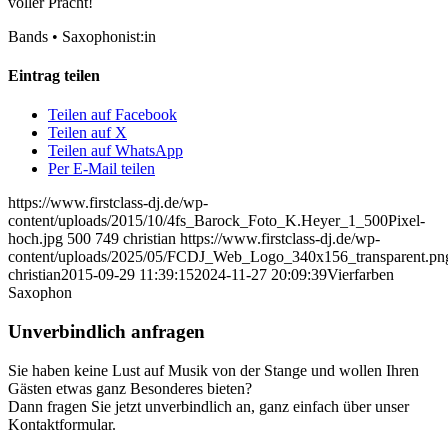
voller Pracht!
Bands
•
Saxophonist:in
Eintrag teilen
Teilen auf Facebook
Teilen auf X
Teilen auf WhatsApp
Per E-Mail teilen
https://www.firstclass-dj.de/wp-
content/uploads/2015/10/4fs_Barock_Foto_K.Heyer_1_500Pixel-
hoch.jpg
500
749
christian
https://www.firstclass-dj.de/wp-
content/uploads/2025/05/FCDJ_Web_Logo_340x156_transparent.pn
christian
2015-09-29 11:39:15
2024-11-27 20:09:39
Vierfarben
Saxophon
Unverbindlich anfragen
Sie haben keine Lust auf Musik von der Stange und wollen Ihren
Gästen etwas ganz Besonderes bieten?
Dann fragen Sie jetzt unverbindlich an, ganz einfach über unser
Kontaktformular.