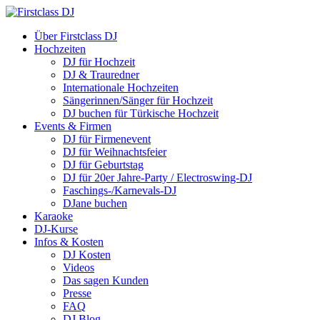
Über Firstclass DJ
Hochzeiten
DJ für Hochzeit
DJ & Trauredner
Internationale Hochzeiten
Sängerinnen/Sänger für Hochzeit
DJ buchen für Türkische Hochzeit
Events & Firmen
DJ für Firmenevent
DJ für Weihnachtsfeier
DJ für Geburtstag
DJ für 20er Jahre-Party / Electroswing-DJ
Faschings-/Karnevals-DJ
DJane buchen
Karaoke
DJ-Kurse
Infos & Kosten
DJ Kosten
Videos
Das sagen Kunden
Presse
FAQ
DJ Blog