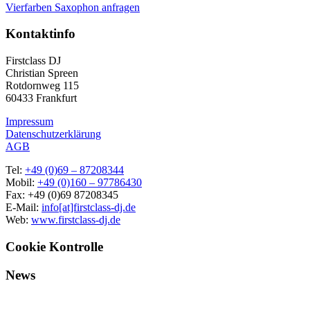
Vierfarben Saxophon anfragen
Kontaktinfo
Firstclass DJ
Christian Spreen
Rotdornweg 115
60433 Frankfurt
Impressum
Datenschutzerklärung
AGB
Tel:
+49 (0)69 – 87208344
Mobil:
+49 (0)160 – 97786430
Fax: +49 (0)69 87208345
E-Mail:
info[at]firstclass-dj.de
Web:
www.firstclass-dj.de
Cookie Kontrolle
News