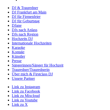
DJ & Trauredner
DJ Frankfurt am Main
DJ für Firmenfeier
DJ für Geburtstag
DJane
DJs nach Anlass
DJs nach Region
Hochzeits DJ
Internationale Hochzeiten
Karaoke
Kontakt
Künstler
Presse
Sängerinnen/Sänger für Hochzeit
Trauredner/Traurednerin
Über mich & Firstclass DJ
Unsere Partner
Link zu Instagram
Link zu Facebook
Link zu Mixcloud
Link zu Youtube
Link zu X