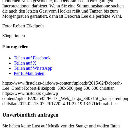
modernen Musikgeschichte, die Deborah Lee in einzigartigen
Interpretationen darbietet. Wenn Sie eine Stimmungskanone suchen
die auch den letzten Gast vom Hocker reißt und Tanzen bis zum
Morgengrauen garantiert, dann ist Deborah Lee die perfekte Wahl.
Foto: Robert Eikelpoth
Sängerinnen
Eintrag teilen
Teilen auf Facebook
Teilen auf X
Teilen auf WhatsApp
Per E-Mail teilen
https://www.firstclass-dj.de/wp-content/uploads/2015/02/Deborah-
Lee_Credit-Robert-Eikelpoth_500x500.jpeg
500
500
christian
https://www.firstclass-dj.de/wp-
content/uploads/2025/05/FCDJ_Web_Logo_340x156_transparent.pn
christian
2015-02-13 07:29:17
2024-11-27 19:13:57
Deborah Lee
Unverbindlich anfragen
Sie haben keine Lust auf Musik von der Stange und wollen Ihren