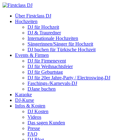
Über Firstclass DJ
Hochzeiten
DJ für Hochzeit
DJ & Trauredner
Internationale Hochzeiten
Sängerinnen/Sänger für Hochzeit
DJ buchen für Türkische Hochzeit
Events & Firmen
DJ für Firmenevent
DJ für Weihnachtsfeier
DJ für Geburtstag
DJ für 20er Jahre-Party / Electroswing-DJ
Faschings-/Karnevals-DJ
DJane buchen
Karaoke
DJ-Kurse
Infos & Kosten
DJ Kosten
Videos
Das sagen Kunden
Presse
FAQ
DJ Blog