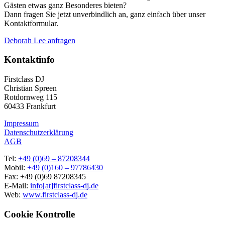
Gästen etwas ganz Besonderes bieten?
Dann fragen Sie jetzt unverbindlich an, ganz einfach über unser
Kontaktformular.
Deborah Lee anfragen
Kontaktinfo
Firstclass DJ
Christian Spreen
Rotdornweg 115
60433 Frankfurt
Impressum
Datenschutzerklärung
AGB
Tel:
+49 (0)69 – 87208344
Mobil:
+49 (0)160 – 97786430
Fax: +49 (0)69 87208345
E-Mail:
info[at]firstclass-dj.de
Web:
www.firstclass-dj.de
Cookie Kontrolle