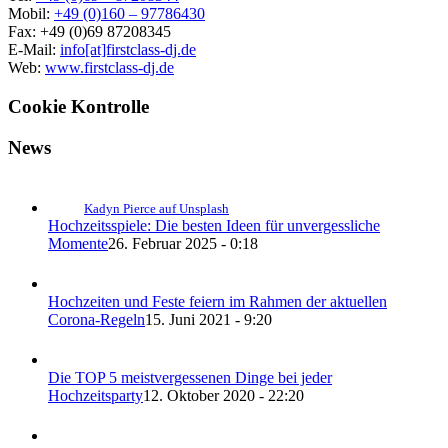
Mobil:
+49 (0)160 – 97786430
Fax: +49 (0)69 87208345
E-Mail:
info[at]firstclass-dj.de
Web:
www.firstclass-dj.de
Cookie Kontrolle
News
Kadyn Pierce auf Unsplash
Hochzeitsspiele: Die besten Ideen für unvergessliche
Momente
26. Februar 2025 - 0:18
Hochzeiten und Feste feiern im Rahmen der aktuellen
Corona-Regeln
15. Juni 2021 - 9:20
Die TOP 5 meistvergessenen Dinge bei jeder
Hochzeitsparty
12. Oktober 2020 - 22:20