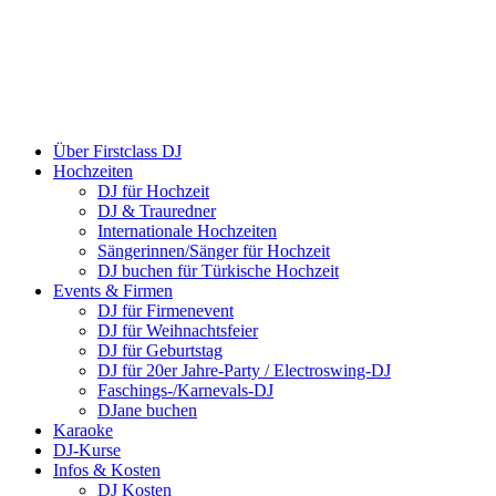
Über Firstclass DJ
Hochzeiten
DJ für Hochzeit
DJ & Trauredner
Internationale Hochzeiten
Sängerinnen/Sänger für Hochzeit
DJ buchen für Türkische Hochzeit
Events & Firmen
DJ für Firmenevent
DJ für Weihnachtsfeier
DJ für Geburtstag
DJ für 20er Jahre-Party / Electroswing-DJ
Faschings-/Karnevals-DJ
DJane buchen
Karaoke
DJ-Kurse
Infos & Kosten
DJ Kosten