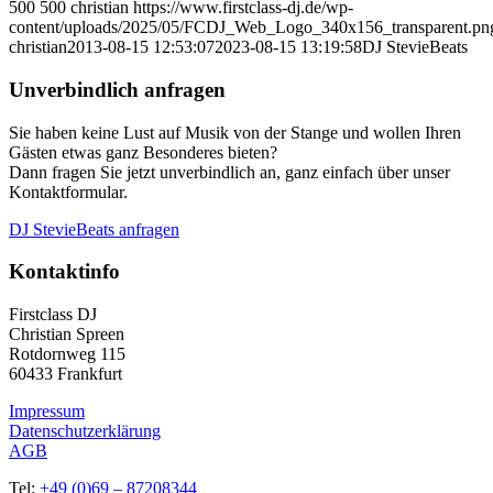
500
500
christian
https://www.firstclass-dj.de/wp-
content/uploads/2025/05/FCDJ_Web_Logo_340x156_transparent.pn
christian
2013-08-15 12:53:07
2023-08-15 13:19:58
DJ StevieBeats
Unverbindlich anfragen
Sie haben keine Lust auf Musik von der Stange und wollen Ihren
Gästen etwas ganz Besonderes bieten?
Dann fragen Sie jetzt unverbindlich an, ganz einfach über unser
Kontaktformular.
DJ StevieBeats anfragen
Kontaktinfo
Firstclass DJ
Christian Spreen
Rotdornweg 115
60433 Frankfurt
Impressum
Datenschutzerklärung
AGB
Tel:
+49 (0)69 – 87208344