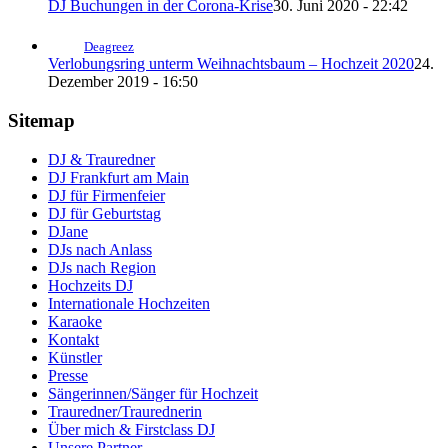
DJ Buchungen in der Corona-Krise
30. Juni 2020 - 22:42
Deagreez
Verlobungsring unterm Weihnachtsbaum – Hochzeit 2020
24.
Dezember 2019 - 16:50
Sitemap
DJ & Trauredner
DJ Frankfurt am Main
DJ für Firmenfeier
DJ für Geburtstag
DJane
DJs nach Anlass
DJs nach Region
Hochzeits DJ
Internationale Hochzeiten
Karaoke
Kontakt
Künstler
Presse
Sängerinnen/Sänger für Hochzeit
Trauredner/Traurednerin
Über mich & Firstclass DJ
Unsere Partner