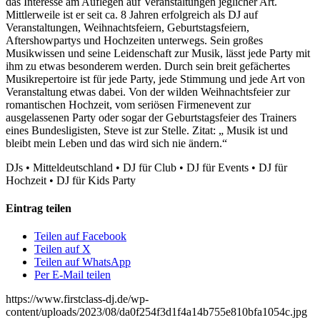
das Interesse am Auflegen auf Veranstaltungen jeglicher Art.
Mittlerweile ist er seit ca. 8 Jahren erfolgreich als DJ auf
Veranstaltungen, Weihnachtsfeiern, Geburtstagsfeiern,
Aftershowpartys und Hochzeiten unterwegs. Sein großes
Musikwissen und seine Leidenschaft zur Musik, lässt jede Party mit
ihm zu etwas besonderem werden. Durch sein breit gefächertes
Musikrepertoire ist für jede Party, jede Stimmung und jede Art von
Veranstaltung etwas dabei. Von der wilden Weihnachtsfeier zur
romantischen Hochzeit, vom seriösen Firmenevent zur
ausgelassenen Party oder sogar der Geburtstagsfeier des Trainers
eines Bundesligisten, Steve ist zur Stelle. Zitat: „ Musik ist und
bleibt mein Leben und das wird sich nie ändern.“
DJs
•
Mitteldeutschland
•
DJ für Club
•
DJ für Events
•
DJ für
Hochzeit
•
DJ für Kids Party
Eintrag teilen
Teilen auf Facebook
Teilen auf X
Teilen auf WhatsApp
Per E-Mail teilen
https://www.firstclass-dj.de/wp-
content/uploads/2023/08/da0f254f3d1f4a14b755e810bfa1054c.jpg