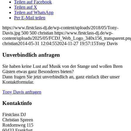
Teilen auf Facebook
Teilen auf X
Teilen auf WhatsApp
Per E-Mail teilen
https://www.firstclass-dj.de/wp-content/uploads/2018/05/Tony-
Davis.jpg
500
500
christian
https://www.firstclass-dj.de/wp-
content/uploads/2025/05/FCDJ_Web_Logo_340x156_transparent.pn
christian
2014-05-31 12:04:55
2024-11-27 19:57:15
Tony Davis
Unverbindlich anfragen
Sie haben keine Lust auf Musik von der Stange und wollen Ihren
Gästen etwas ganz Besonderes bieten?
Dann fragen Sie jetzt unverbindlich an, ganz einfach über unser
Kontaktformular.
Tony Davis anfragen
Kontaktinfo
Firstclass DJ
Christian Spreen
Rotdornweg 115
60433 Frankfurt