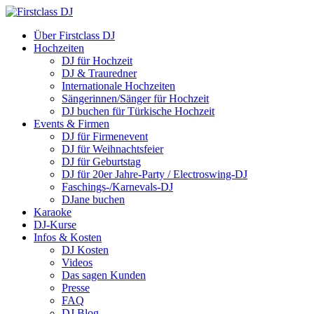
Über Firstclass DJ
Hochzeiten
DJ für Hochzeit
DJ & Trauredner
Internationale Hochzeiten
Sängerinnen/Sänger für Hochzeit
DJ buchen für Türkische Hochzeit
Events & Firmen
DJ für Firmenevent
DJ für Weihnachtsfeier
DJ für Geburtstag
DJ für 20er Jahre-Party / Electroswing-DJ
Faschings-/Karnevals-DJ
DJane buchen
Karaoke
DJ-Kurse
Infos & Kosten
DJ Kosten
Videos
Das sagen Kunden
Presse
FAQ
DJ Blog