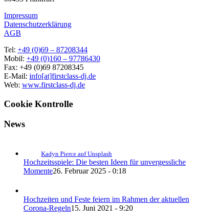
Impressum
Datenschutzerklärung
AGB
Tel:
+49 (0)69 – 87208344
Mobil:
+49 (0)160 – 97786430
Fax: +49 (0)69 87208345
E-Mail:
info[at]firstclass-dj.de
Web:
www.firstclass-dj.de
Cookie Kontrolle
News
Kadyn Pierce auf Unsplash
Hochzeitsspiele: Die besten Ideen für unvergessliche
Momente
26. Februar 2025 - 0:18
Hochzeiten und Feste feiern im Rahmen der aktuellen
Corona-Regeln
15. Juni 2021 - 9:20